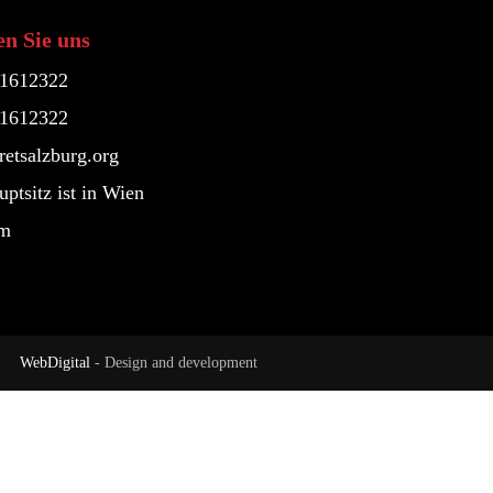
n Sie uns
61612322
61612322
etsalzburg.org
ptsitz ist in Wien
um
WebDigital
- Design and development