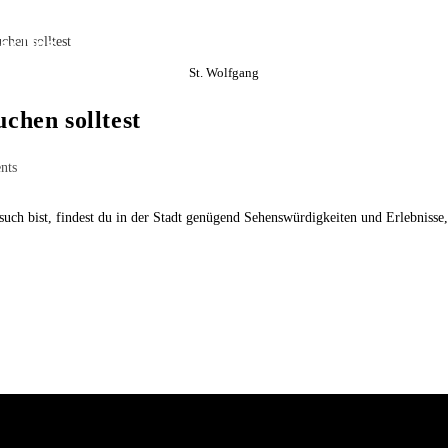
er Uns
Touren in Salzburg
Privattouren
Konta
St. Wolfgang
uchen solltest
nts
uch bist, findest du in der Stadt genügend Sehenswürdigkeiten und Erlebnisse